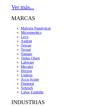
Ver más...
MARCAS
Malvern Panalytical
Micromeritics
Leco
Agilent
Tescan
Tecnal
Yamato
Tinius Olsen
Labware
Mecalor
Herzog
Unitron
Accu Scope
Digimed
Netzsch
Labor Estabille
INDUSTRIAS