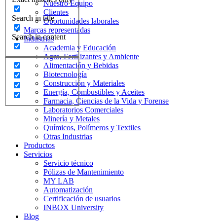
Nuestro Equipo
Clientes
Search in title
Oportunidades laborales
Marcas representadas
Search in content
Industrias
Academia y Educación
Agro, Fertilizantes y Ambiente
Alimentación y Bebidas
Biotecnología
Construcción y Materiales
Energía, Combustibles y Aceites
Farmacia, Ciencias de la Vida y Forense
Laboratorios Comerciales
Minería y Metales
Químicos, Polímeros y Textiles
Otras Industrias
Productos
Servicios
Servicio técnico
Pólizas de Mantenimiento
MY LAB
Automatización
Certificación de usuarios
INBOX University
Blog