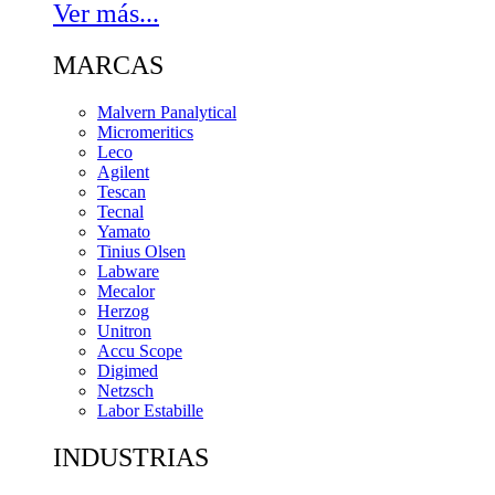
Ver más...
MARCAS
Malvern Panalytical
Micromeritics
Leco
Agilent
Tescan
Tecnal
Yamato
Tinius Olsen
Labware
Mecalor
Herzog
Unitron
Accu Scope
Digimed
Netzsch
Labor Estabille
INDUSTRIAS