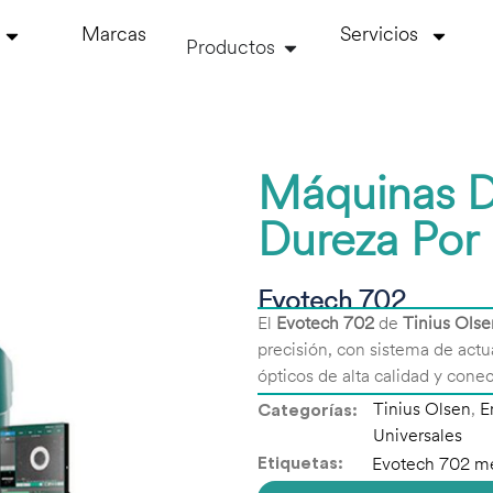
Marcas
Servicios
Productos
Máquinas D
Dureza Por 
Evotech 702
El
Evotech 702
de
Tinius Olse
precisión, con sistema de act
ópticos de alta calidad y cone
Categorías:
Tinius Olsen
,
E
Universales
Etiquetas:
Evotech 702 med