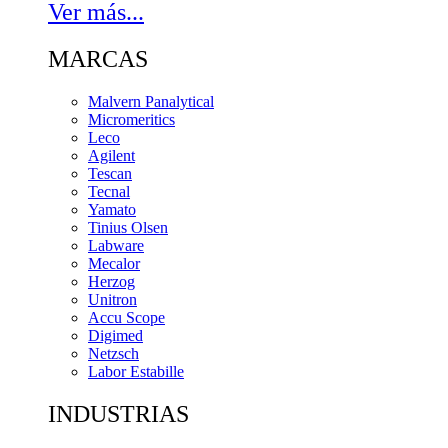
Ver más...
MARCAS
Malvern Panalytical
Micromeritics
Leco
Agilent
Tescan
Tecnal
Yamato
Tinius Olsen
Labware
Mecalor
Herzog
Unitron
Accu Scope
Digimed
Netzsch
Labor Estabille
INDUSTRIAS