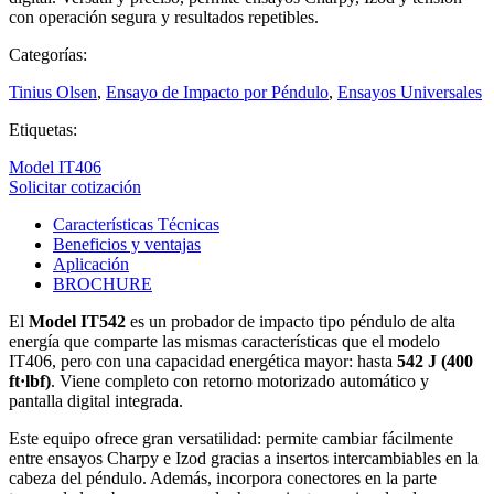
con operación segura y resultados repetibles.
Categorías:
Tinius Olsen
,
Ensayo de Impacto por Péndulo
,
Ensayos Universales
Etiquetas:
Model IT406
Solicitar cotización
Características Técnicas
Beneficios y ventajas
Aplicación
BROCHURE
El
Model IT542
es un probador de impacto tipo péndulo de alta
energía que comparte las mismas características que el modelo
IT406, pero con una capacidad energética mayor: hasta
542 J (400
ft·lbf)
. Viene completo con retorno motorizado automático y
pantalla digital integrada.
Este equipo ofrece gran versatilidad: permite cambiar fácilmente
entre ensayos Charpy e Izod gracias a insertos intercambiables en la
cabeza del péndulo. Además, incorpora conectores en la parte