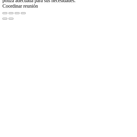
póliza adecuada para sus necesidades.
Coordinar reunión