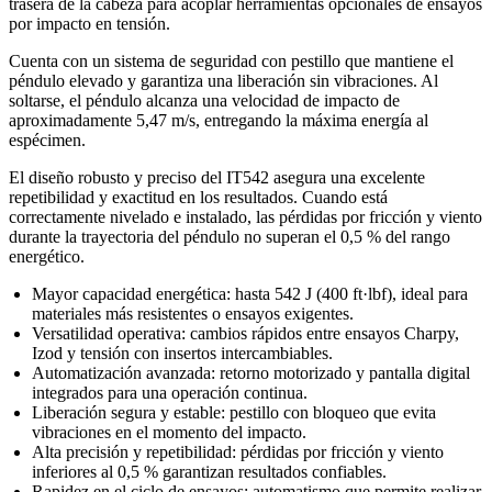
trasera de la cabeza para acoplar herramientas opcionales de ensayos
por impacto en tensión.
Cuenta con un sistema de seguridad con pestillo que mantiene el
péndulo elevado y garantiza una liberación sin vibraciones. Al
soltarse, el péndulo alcanza una velocidad de impacto de
aproximadamente 5,47 m/s, entregando la máxima energía al
espécimen.
El diseño robusto y preciso del IT542 asegura una excelente
repetibilidad y exactitud en los resultados. Cuando está
correctamente nivelado e instalado, las pérdidas por fricción y viento
durante la trayectoria del péndulo no superan el 0,5 % del rango
energético.
Mayor capacidad energética: hasta 542 J (400 ft·lbf), ideal para
materiales más resistentes o ensayos exigentes.
Versatilidad operativa: cambios rápidos entre ensayos Charpy,
Izod y tensión con insertos intercambiables.
Automatización avanzada: retorno motorizado y pantalla digital
integrados para una operación continua.
Liberación segura y estable: pestillo con bloqueo que evita
vibraciones en el momento del impacto.
Alta precisión y repetibilidad: pérdidas por fricción y viento
inferiores al 0,5 % garantizan resultados confiables.
Rapidez en el ciclo de ensayos: automatismo que permite realizar