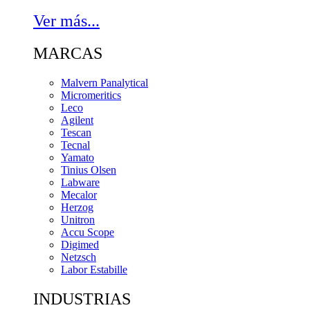
Ver más...
MARCAS
Malvern Panalytical
Micromeritics
Leco
Agilent
Tescan
Tecnal
Yamato
Tinius Olsen
Labware
Mecalor
Herzog
Unitron
Accu Scope
Digimed
Netzsch
Labor Estabille
INDUSTRIAS