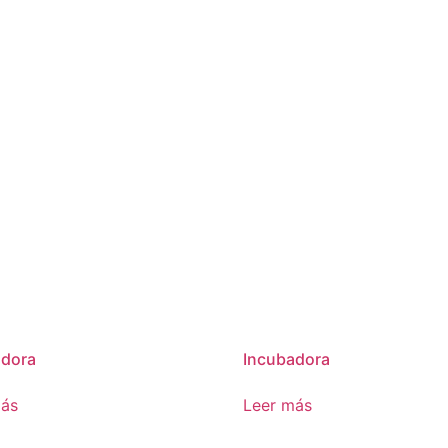
adora
Incubadora
más
Leer más