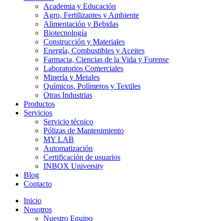
Academia y Educación
Agro, Fertilizantes y Ambiente
Alimentación y Bebidas
Biotecnología
Construcción y Materiales
Energía, Combustibles y Aceites
Farmacia, Ciencias de la Vida y Forense
Laboratorios Comerciales
Minería y Metales
Químicos, Polímeros y Textiles
Otras Industrias
Productos
Servicios
Servicio técnico
Pólizas de Mantenimiento
MY LAB
Automatización
Certificación de usuarios
INBOX University
Blog
Contacto
Inicio
Nosotros
Nuestro Equipo