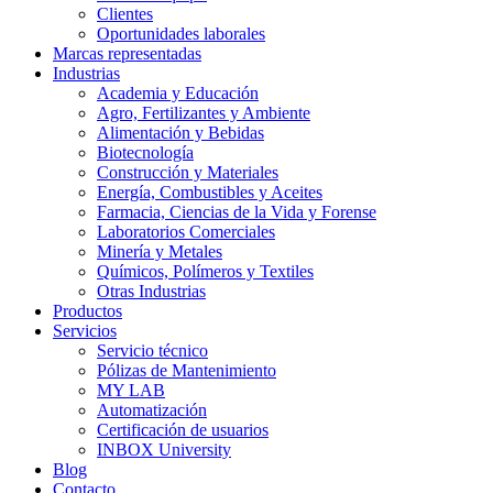
Clientes
Oportunidades laborales
Marcas representadas
Industrias
Academia y Educación
Agro, Fertilizantes y Ambiente
Alimentación y Bebidas
Biotecnología
Construcción y Materiales
Energía, Combustibles y Aceites
Farmacia, Ciencias de la Vida y Forense
Laboratorios Comerciales
Minería y Metales
Químicos, Polímeros y Textiles
Otras Industrias
Productos
Servicios
Servicio técnico
Pólizas de Mantenimiento
MY LAB
Automatización
Certificación de usuarios
INBOX University
Blog
Contacto