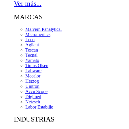
Ver más...
MARCAS
Malvern Panalytical
Micromeritics
Leco
Agilent
Tescan
Tecnal
Yamato
Tinius Olsen
Labware
Mecalor
Herzog
Unitron
Accu Scope
Digimed
Netzsch
Labor Estabille
INDUSTRIAS