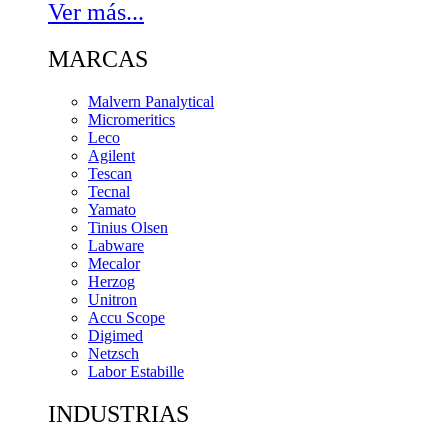
Ver más...
MARCAS
Malvern Panalytical
Micromeritics
Leco
Agilent
Tescan
Tecnal
Yamato
Tinius Olsen
Labware
Mecalor
Herzog
Unitron
Accu Scope
Digimed
Netzsch
Labor Estabille
INDUSTRIAS