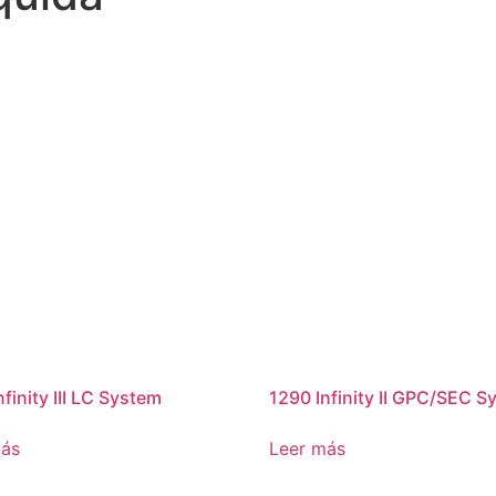
finity III LC System
1290 Infinity II GPC/SEC S
más
Leer más