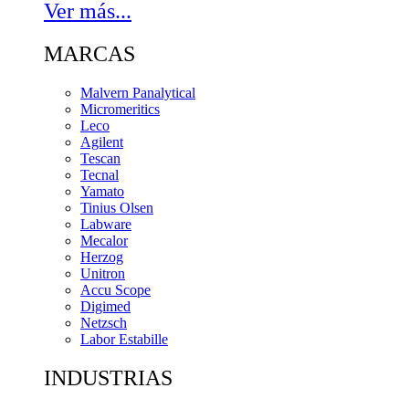
Ver más...
MARCAS
Malvern Panalytical
Micromeritics
Leco
Agilent
Tescan
Tecnal
Yamato
Tinius Olsen
Labware
Mecalor
Herzog
Unitron
Accu Scope
Digimed
Netzsch
Labor Estabille
INDUSTRIAS