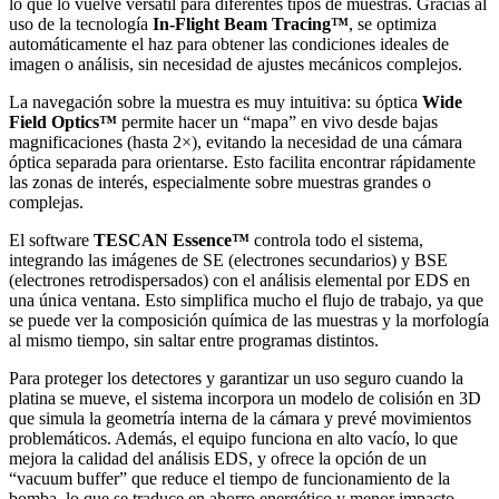
lo que lo vuelve versátil para diferentes tipos de muestras. Gracias al
uso de la tecnología
In-Flight Beam Tracing™
, se optimiza
automáticamente el haz para obtener las condiciones ideales de
imagen o análisis, sin necesidad de ajustes mecánicos complejos.
La navegación sobre la muestra es muy intuitiva: su óptica
Wide
Field Optics™
permite hacer un “mapa” en vivo desde bajas
magnificaciones (hasta 2×), evitando la necesidad de una cámara
óptica separada para orientarse. Esto facilita encontrar rápidamente
las zonas de interés, especialmente sobre muestras grandes o
complejas.
El software
TESCAN Essence™
controla todo el sistema,
integrando las imágenes de SE (electrones secundarios) y BSE
(electrones retrodispersados) con el análisis elemental por EDS en
una única ventana. Esto simplifica mucho el flujo de trabajo, ya que
se puede ver la composición química de las muestras y la morfología
al mismo tiempo, sin saltar entre programas distintos.
Para proteger los detectores y garantizar un uso seguro cuando la
platina se mueve, el sistema incorpora un modelo de colisión en 3D
que simula la geometría interna de la cámara y prevé movimientos
problemáticos. Además, el equipo funciona en alto vacío, lo que
mejora la calidad del análisis EDS, y ofrece la opción de un
“vacuum buffer” que reduce el tiempo de funcionamiento de la
bomba, lo que se traduce en ahorro energético y menor impacto