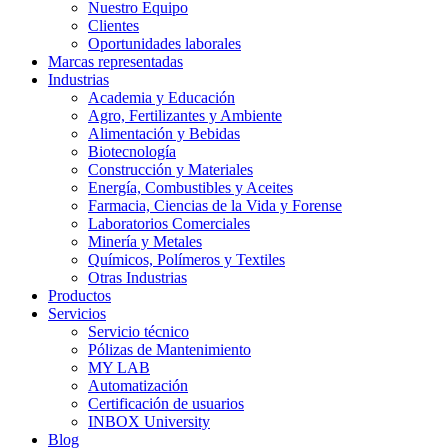
Nuestro Equipo
Clientes
Oportunidades laborales
Marcas representadas
Industrias
Academia y Educación
Agro, Fertilizantes y Ambiente
Alimentación y Bebidas
Biotecnología
Construcción y Materiales
Energía, Combustibles y Aceites
Farmacia, Ciencias de la Vida y Forense
Laboratorios Comerciales
Minería y Metales
Químicos, Polímeros y Textiles
Otras Industrias
Productos
Servicios
Servicio técnico
Pólizas de Mantenimiento
MY LAB
Automatización
Certificación de usuarios
INBOX University
Blog