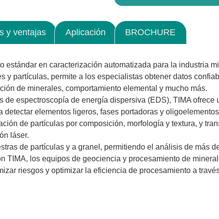
s y ventajas
Aplicación
BROCHURE
stándar en caracterización automatizada para la industria mi
es y partículas, permite a los especialistas obtener datos confi
eración de minerales, comportamiento elemental y mucho más.
es de espectroscopía de energía dispersiva (EDS), TIMA ofrece 
a detectar elementos ligeros, fases portadoras y oligoelemento
ación de partículas por composición, morfología y textura, y tr
n láser.
tras de partículas y a granel, permitiendo el análisis de más d
n TIMA, los equipos de geociencia y procesamiento de minerale
izar riesgos y optimizar la eficiencia de procesamiento a trav