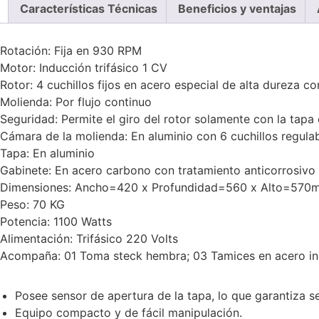
Características Técnicas
Beneficios y ventajas
Rotación: Fija en 930 RPM
Motor: Inducción trifásico 1 CV
Rotor: 4 cuchillos fijos en acero especial de alta dureza c
Molienda: Por flujo continuo
Seguridad: Permite el giro del rotor solamente con la tapa
Cámara de la molienda: En aluminio con 6 cuchillos regulab
Tapa: En aluminio
Gabinete: En acero carbono con tratamiento anticorrosivo y
Dimensiones: Ancho=420 x Profundidad=560 x Alto=570
Peso: 70 KG
Potencia: 1100 Watts
Alimentación: Trifásico 220 Volts
Acompaña: 01 Toma steck hembra; 03 Tamices en acero ino
Posee sensor de apertura de la tapa, lo que garantiza s
Equipo compacto y de fácil manipulación.