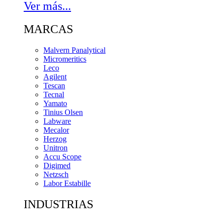
Ver más...
MARCAS
Malvern Panalytical
Micromeritics
Leco
Agilent
Tescan
Tecnal
Yamato
Tinius Olsen
Labware
Mecalor
Herzog
Unitron
Accu Scope
Digimed
Netzsch
Labor Estabille
INDUSTRIAS