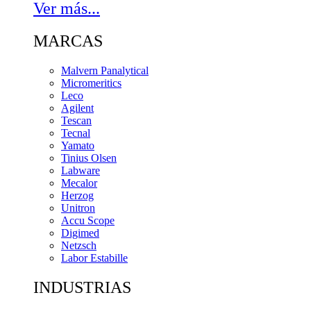
Ver más...
MARCAS
Malvern Panalytical
Micromeritics
Leco
Agilent
Tescan
Tecnal
Yamato
Tinius Olsen
Labware
Mecalor
Herzog
Unitron
Accu Scope
Digimed
Netzsch
Labor Estabille
INDUSTRIAS