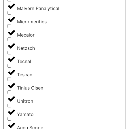
Malvern Panalytical
Micromeritics
Mecalor
Netzsch
Tecnal
Tescan
Tinius Olsen
Unitron
Yamato
Accu Scope