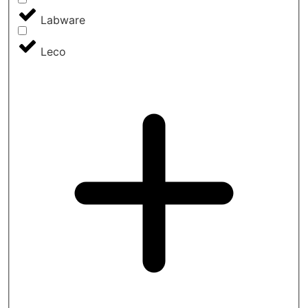
Labware
Leco