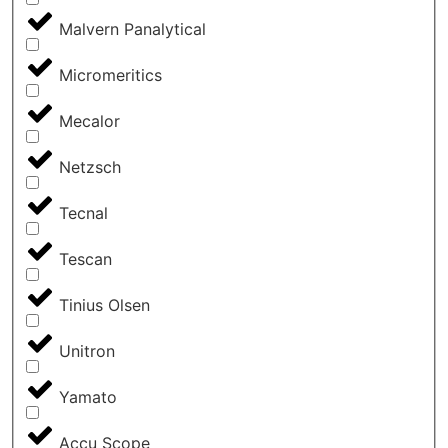
Malvern Panalytical
Micromeritics
Mecalor
Netzsch
Tecnal
Tescan
Tinius Olsen
Unitron
Yamato
Accu Scope