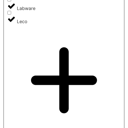
Labware
Leco