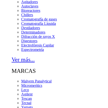
Agitadores
Autoclaves
Bioreactores
Chillers
Cromatografía de gases
Cromatografía Líquida
Destiladores
Determinadores
Difracción de rayos X
Digestores
Electrofóresis Capilar
Espectrometría
Ver más...
MARCAS
Malvern Panalytical
Micromeritics
Leco
Agilent
Tescan
Tecnal
Yamato