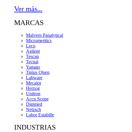
Ver más...
MARCAS
Malvern Panalytical
Micromeritics
Leco
Agilent
Tescan
Tecnal
Yamato
Tinius Olsen
Labware
Mecalor
Herzog
Unitron
Accu Scope
Digimed
Netzsch
Labor Estabille
INDUSTRIAS