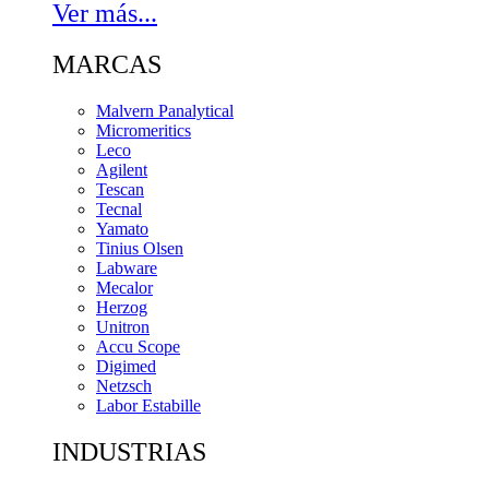
Ver más...
MARCAS
Malvern Panalytical
Micromeritics
Leco
Agilent
Tescan
Tecnal
Yamato
Tinius Olsen
Labware
Mecalor
Herzog
Unitron
Accu Scope
Digimed
Netzsch
Labor Estabille
INDUSTRIAS