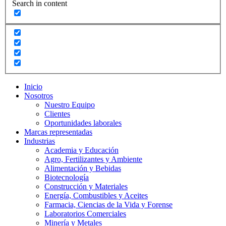
Search in content
Inicio
Nosotros
Nuestro Equipo
Clientes
Oportunidades laborales
Marcas representadas
Industrias
Academia y Educación
Agro, Fertilizantes y Ambiente
Alimentación y Bebidas
Biotecnología
Construcción y Materiales
Energía, Combustibles y Aceites
Farmacia, Ciencias de la Vida y Forense
Laboratorios Comerciales
Minería y Metales