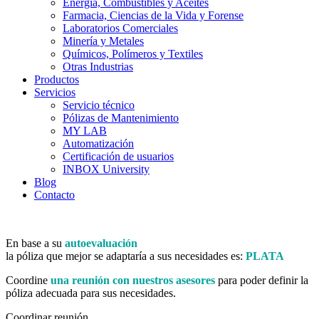
Energía, Combustibles y Aceites
Farmacia, Ciencias de la Vida y Forense
Laboratorios Comerciales
Minería y Metales
Químicos, Polímeros y Textiles
Otras Industrias
Productos
Servicios
Servicio técnico
Pólizas de Mantenimiento
MY LAB
Automatización
Certificación de usuarios
INBOX University
Blog
Contacto
En base a su
autoevaluación
la póliza que mejor se adaptaría a sus necesidades es:
PLATA
Coordine
una reunión con nuestros asesores
para poder definir la
póliza adecuada para sus necesidades.
Coordinar reunión