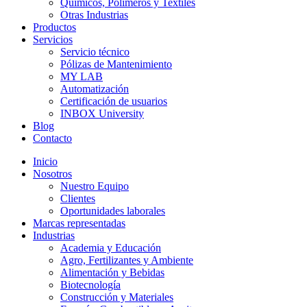
Químicos, Polímeros y Textiles
Otras Industrias
Productos
Servicios
Servicio técnico
Pólizas de Mantenimiento
MY LAB
Automatización
Certificación de usuarios
INBOX University
Blog
Contacto
Inicio
Nosotros
Nuestro Equipo
Clientes
Oportunidades laborales
Marcas representadas
Industrias
Academia y Educación
Agro, Fertilizantes y Ambiente
Alimentación y Bebidas
Biotecnología
Construcción y Materiales