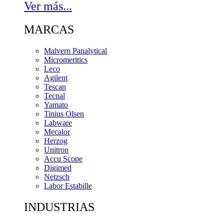
Ver más...
MARCAS
Malvern Panalytical
Micromeritics
Leco
Agilent
Tescan
Tecnal
Yamato
Tinius Olsen
Labware
Mecalor
Herzog
Unitron
Accu Scope
Digimed
Netzsch
Labor Estabille
INDUSTRIAS