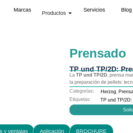
Marcas
Servicios
Blog
Productos
Prensado
TP und TP/2D: Pre
La
TP und TP/2D
, prensa man
la preparación de pellets: tec
Categorías:
Herzog
,
Prens
Etiquetas:
TP und TP/2D: 
Solic
s y ventajas
Aplicación
BROCHURE