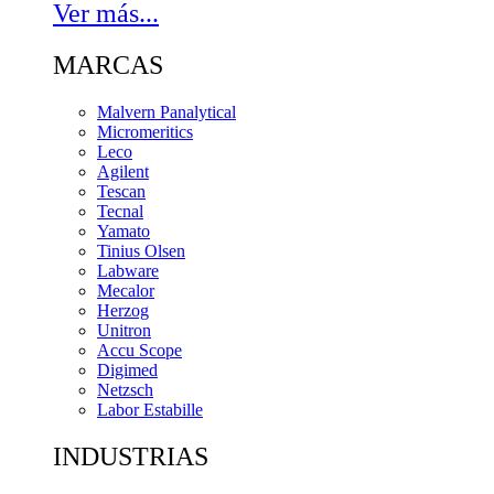
Ver más...
MARCAS
Malvern Panalytical
Micromeritics
Leco
Agilent
Tescan
Tecnal
Yamato
Tinius Olsen
Labware
Mecalor
Herzog
Unitron
Accu Scope
Digimed
Netzsch
Labor Estabille
INDUSTRIAS