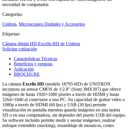
necesidad de computador.
Categorías:
Unitron
,
Microscopios Digitales y Accesorios
Etiquetas:
Cámara digital HD Excelis HD de Unitron
Solicitar cotización
Características Técnicas
Beneficios y ventajas
Aplicación
BROCHURE
La cámara
Excelis HD
(modelo 18795‑HD) de UNITRON
incorpora un sensor CMOS de 1/2.8″ (Sony IMX307) que ofrece
imágenes de hasta 1920×1080 píxeles a través de HDMI y hasta
3264×1840 al conectarse a una PC. Su capacidad de grabar video a
1080p a través de HDMI (60 fps) y USB (30 fps) permite
visualización en pantalla mientras guarda imágenes en una tarjeta
SD o en una computadora, sin depender del puerto USB del equipo.
Su software incluido permite medir y anotar imágenes, realizar
enfoque extendido (stacking), ensamblaje de mosaicos, costes