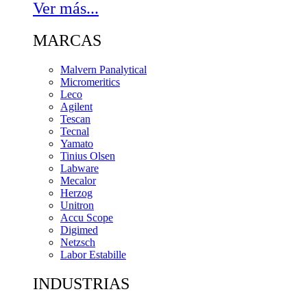
Ver más...
MARCAS
Malvern Panalytical
Micromeritics
Leco
Agilent
Tescan
Tecnal
Yamato
Tinius Olsen
Labware
Mecalor
Herzog
Unitron
Accu Scope
Digimed
Netzsch
Labor Estabille
INDUSTRIAS