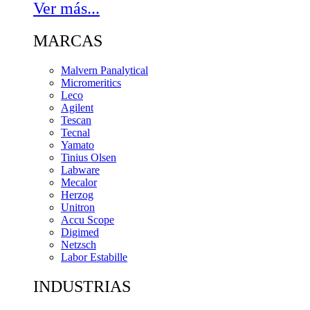
Ver más...
MARCAS
Malvern Panalytical
Micromeritics
Leco
Agilent
Tescan
Tecnal
Yamato
Tinius Olsen
Labware
Mecalor
Herzog
Unitron
Accu Scope
Digimed
Netzsch
Labor Estabille
INDUSTRIAS