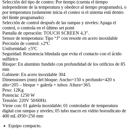
Selección del tipo de conteo: Por tiempo (cuenta el tiempo
independiente de la temperatura y obedece al tiempo programado), o
por temperatura (solamente inicia el conteo si el sistema está dentro
del límite programado)
Selección de control después de las rampas y niveles: Apaga el
control, o controla en el último set point
Pantalla de operación: TOUCH SCREEN 4,3″.
Sensor de temperatura: Tipo “J” con resorte en acero inoxidable
Precisión de control: ±2ºC
Uniformidad: ±5ºC
Seguridad: Resistencia blindada que evita el contacto con el ácido
sulfúrico
Bloque: En aluminio fundido con profundidad de los orificios de 85
mm
Gabinete: En acero inoxidable 304
Dimensiones (mm) del bloque: Ancho=150 x profundo=420 x
alto=205 – bloque + galería + tubos: Altura=365.
Peso: 12Kg
Potencia: 1250 W
Tensión: 220V 50/60Hz
Viene con: 01 galería inoxidable; 01 controlador de temperatura
digital con rampas y niveles; 05 tubo macro en vidrio borosilicato de
400 mL Ø50×250 mm
Equipo compacto.