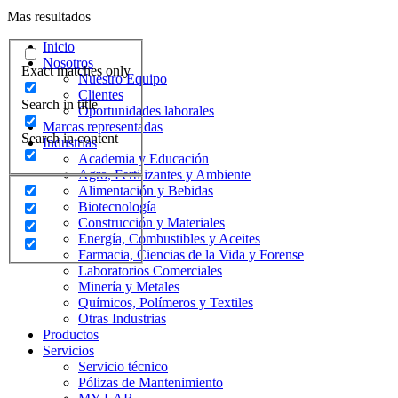
Mas resultados
Inicio
Nosotros
Exact matches only
Nuestro Equipo
Clientes
Search in title
Oportunidades laborales
Marcas representadas
Search in content
Industrias
Academia y Educación
Agro, Fertilizantes y Ambiente
Alimentación y Bebidas
Biotecnología
Construcción y Materiales
Energía, Combustibles y Aceites
Farmacia, Ciencias de la Vida y Forense
Laboratorios Comerciales
Minería y Metales
Químicos, Polímeros y Textiles
Otras Industrias
Productos
Servicios
Servicio técnico
Pólizas de Mantenimiento