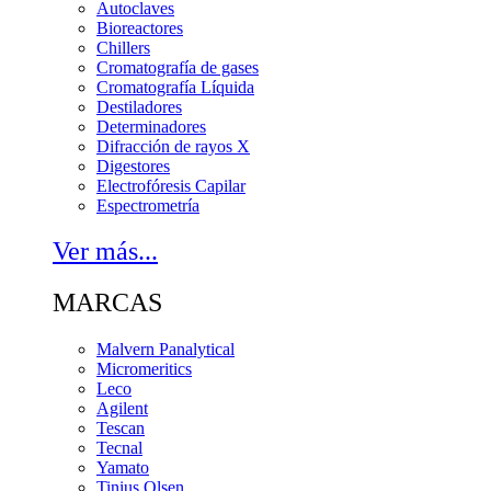
Autoclaves
Bioreactores
Chillers
Cromatografía de gases
Cromatografía Líquida
Destiladores
Determinadores
Difracción de rayos X
Digestores
Electrofóresis Capilar
Espectrometría
Ver más...
MARCAS
Malvern Panalytical
Micromeritics
Leco
Agilent
Tescan
Tecnal
Yamato
Tinius Olsen