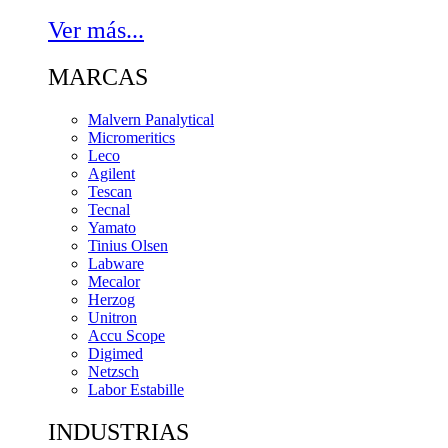
Ver más...
MARCAS
Malvern Panalytical
Micromeritics
Leco
Agilent
Tescan
Tecnal
Yamato
Tinius Olsen
Labware
Mecalor
Herzog
Unitron
Accu Scope
Digimed
Netzsch
Labor Estabille
INDUSTRIAS