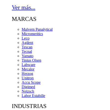
Ver más...
MARCAS
Malvern Panalytical
Micromeritics
Leco
Agilent
Tescan
Tecnal
Yamato
Tinius Olsen
Labware
Mecalor
Herzog
Unitron
Accu Scope
Digimed
Netzsch
Labor Estabille
INDUSTRIAS