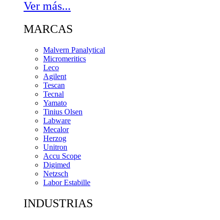
Ver más...
MARCAS
Malvern Panalytical
Micromeritics
Leco
Agilent
Tescan
Tecnal
Yamato
Tinius Olsen
Labware
Mecalor
Herzog
Unitron
Accu Scope
Digimed
Netzsch
Labor Estabille
INDUSTRIAS