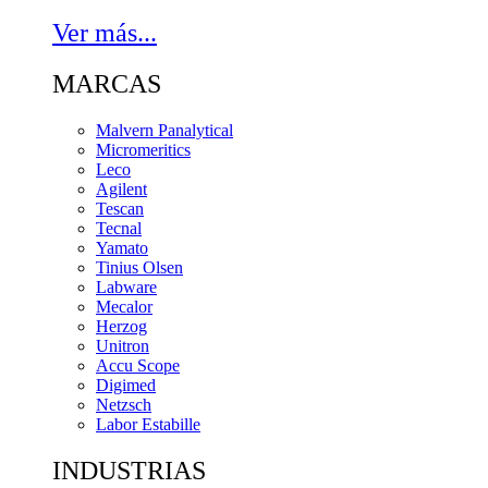
Ver más...
MARCAS
Malvern Panalytical
Micromeritics
Leco
Agilent
Tescan
Tecnal
Yamato
Tinius Olsen
Labware
Mecalor
Herzog
Unitron
Accu Scope
Digimed
Netzsch
Labor Estabille
INDUSTRIAS