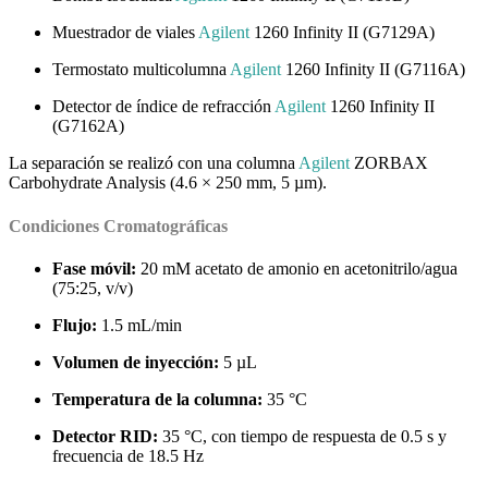
Muestrador de viales
Agilent
1260 Infinity II (G7129A)
Termostato multicolumna
Agilent
1260 Infinity II (G7116A)
Detector de índice de refracción
Agilent
1260 Infinity II
(G7162A)
La separación se realizó con una columna
Agilent
ZORBAX
Carbohydrate Analysis (4.6 × 250 mm, 5 µm).
Condiciones Cromatográficas
Fase móvil:
20 mM acetato de amonio en acetonitrilo/agua
(75:25, v/v)
Flujo:
1.5 mL/min
Volumen de inyección:
5 µL
Temperatura de la columna:
35 °C
Detector RID:
35 °C, con tiempo de respuesta de 0.5 s y
frecuencia de 18.5 Hz