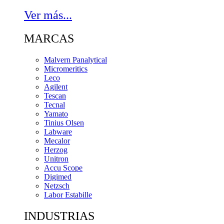
Ver más...
MARCAS
Malvern Panalytical
Micromeritics
Leco
Agilent
Tescan
Tecnal
Yamato
Tinius Olsen
Labware
Mecalor
Herzog
Unitron
Accu Scope
Digimed
Netzsch
Labor Estabille
INDUSTRIAS