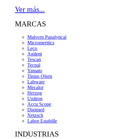
Ver más...
MARCAS
Malvern Panalytical
Micromeritics
Leco
Agilent
Tescan
Tecnal
Yamato
Tinius Olsen
Labware
Mecalor
Herzog
Unitron
Accu Scope
Digimed
Netzsch
Labor Estabille
INDUSTRIAS