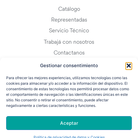
Catálogo
Representadas
Servicio Técnico
Trabajá con nosotros
Contactanos
Blog
Gestionar consentimiento
FAQ
Para ofrecer las mejores experiencias, utilizamos tecnologías como las
cookies para almacenar y/o acceder a la información del dispositivo. El
consentimiento de estas tecnologías nos permitirá procesar datos como
el comportamiento de navegación o las identificaciones únicas en este
sitio. No consentir o retirar el consentimiento, puede afectar
negativamente a ciertas características y funciones.
Aceptar
© Copyright 2026. Todos los derechos reservados Inbox S.A. ·
Política de
Privacidad y Cookies
– Web Design
Leissing Media
Política de privacidad de datos y Cookies