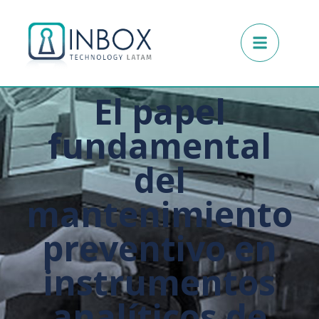
El papel
fundamental
del
mantenimiento
preventivo en
instrumentos
analíticos de