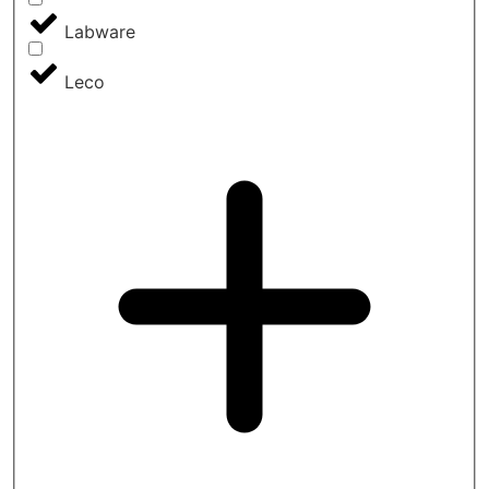
Labware
Leco