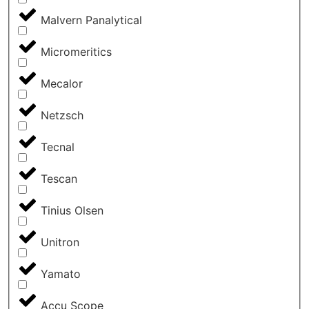
Malvern Panalytical
Micromeritics
Mecalor
Netzsch
Tecnal
Tescan
Tinius Olsen
Unitron
Yamato
Accu Scope