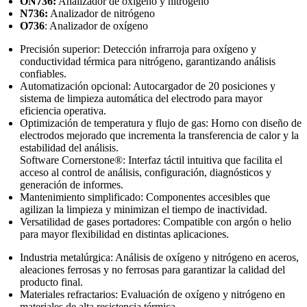
ON736:
Analizador de oxígeno y nitrógeno
N736:
Analizador de nitrógeno
O736
: Analizador de oxígeno
Precisión superior: Detección infrarroja para oxígeno y
conductividad térmica para nitrógeno, garantizando análisis
confiables.
Automatización opcional: Autocargador de 20 posiciones y
sistema de limpieza automática del electrodo para mayor
eficiencia operativa.
Optimización de temperatura y flujo de gas: Horno con diseño de
electrodos mejorado que incrementa la transferencia de calor y la
estabilidad del análisis.
Software Cornerstone®: Interfaz táctil intuitiva que facilita el
acceso al control de análisis, configuración, diagnósticos y
generación de informes.
Mantenimiento simplificado: Componentes accesibles que
agilizan la limpieza y minimizan el tiempo de inactividad.
Versatilidad de gases portadores: Compatible con argón o helio
para mayor flexibilidad en distintas aplicaciones.
Industria metalúrgica: Análisis de oxígeno y nitrógeno en aceros,
aleaciones ferrosas y no ferrosas para garantizar la calidad del
producto final.
Materiales refractarios: Evaluación de oxígeno y nitrógeno en
materiales de alta resistencia térmica.