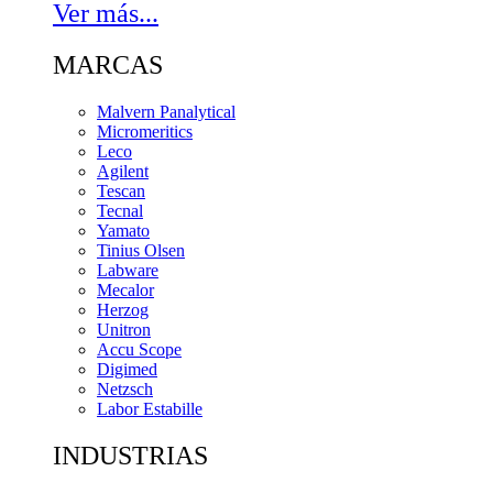
Ver más...
MARCAS
Malvern Panalytical
Micromeritics
Leco
Agilent
Tescan
Tecnal
Yamato
Tinius Olsen
Labware
Mecalor
Herzog
Unitron
Accu Scope
Digimed
Netzsch
Labor Estabille
INDUSTRIAS