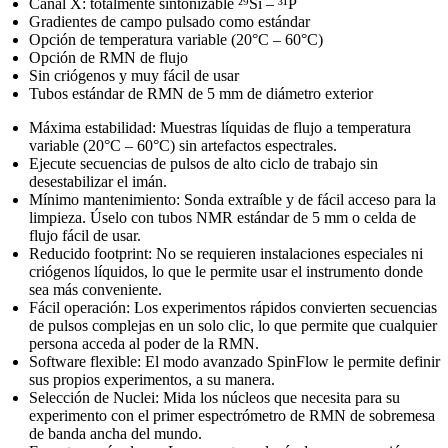
​Canal X: totalmente sintonizable ²⁹Si – ³¹P
​Gradientes de campo pulsado como estándar
​Opción de temperatura variable (20°C – 60°C)​
​Opción de RMN de flujo​
​Sin criógenos y muy fácil de usar
​Tubos estándar de RMN de 5 mm de diámetro exterior
Máxima estabilidad: Muestras líquidas de flujo a temperatura
variable (20°C – 60°C) sin artefactos espectrales.
Ejecute secuencias de pulsos de alto ciclo de trabajo sin
desestabilizar el imán.
Mínimo mantenimiento: Sonda extraíble y de fácil acceso para la
limpieza. Úselo con tubos NMR estándar de 5 mm o celda de
flujo fácil de usar.
Reducido footprint: No se requieren instalaciones especiales ni
criógenos líquidos, lo que le permite usar el instrumento donde
sea más conveniente.
Fácil operación: Los experimentos rápidos convierten secuencias
de pulsos complejas en un solo clic, lo que permite que cualquier
persona acceda al poder de la RMN.
Software flexible: El modo avanzado SpinFlow le permite definir
sus propios experimentos, a su manera.
Selección de Nuclei: Mida los núcleos que necesita para su
experimento con el primer espectrómetro de RMN de sobremesa
de banda ancha del mundo.