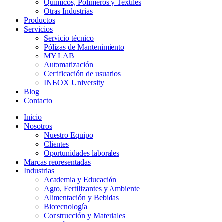
Químicos, Polímeros y Textiles
Otras Industrias
Productos
Servicios
Servicio técnico
Pólizas de Mantenimiento
MY LAB
Automatización
Certificación de usuarios
INBOX University
Blog
Contacto
Inicio
Nosotros
Nuestro Equipo
Clientes
Oportunidades laborales
Marcas representadas
Industrias
Academia y Educación
Agro, Fertilizantes y Ambiente
Alimentación y Bebidas
Biotecnología
Construcción y Materiales