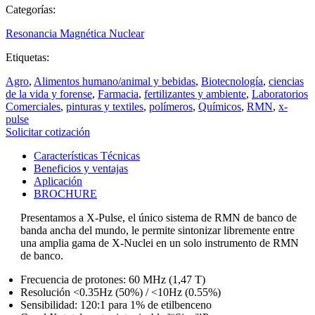
Categorías:
Resonancia Magnética Nuclear
Etiquetas:
Agro
,
Alimentos humano/animal y bebidas
,
Biotecnología
,
ciencias
de la vida y forense
,
Farmacia
,
fertilizantes y ambiente
,
Laboratorios
Comerciales
,
pinturas y textiles
,
polímeros
,
Químicos
,
RMN
,
x-
pulse
Solicitar cotización
Características Técnicas
Beneficios y ventajas
Aplicación
BROCHURE
Presentamos a X-Pulse, el único sistema de RMN de banco de
banda ancha del mundo, le permite sintonizar libremente entre
una amplia gama de X-Nuclei en un solo instrumento de RMN
de banco.
Frecuencia de protones: 60 MHz (1,47 T)
​Resolución <0.35Hz (50%) / <10Hz (0.55%)
​Sensibilidad: 120:1 para 1% de etilbenceno