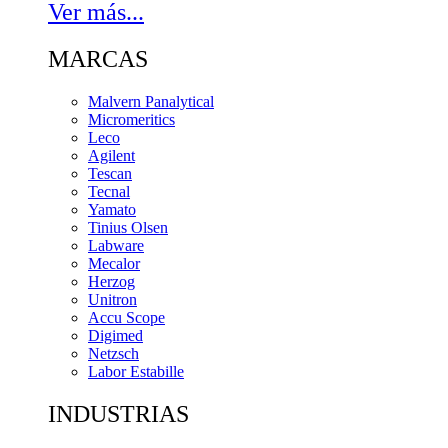
Ver más...
MARCAS
Malvern Panalytical
Micromeritics
Leco
Agilent
Tescan
Tecnal
Yamato
Tinius Olsen
Labware
Mecalor
Herzog
Unitron
Accu Scope
Digimed
Netzsch
Labor Estabille
INDUSTRIAS